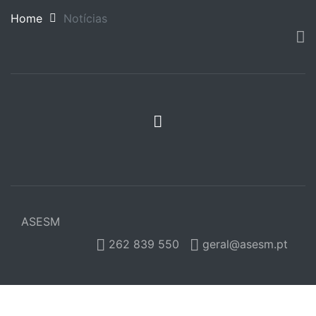
Home
Notícias
ASESM
262 839 550
geral@asesm.pt